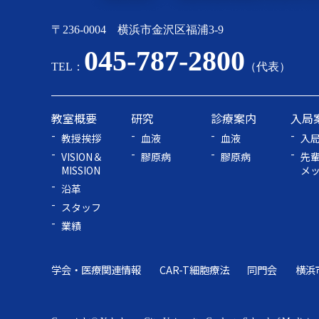
〒236-0004 横浜市金沢区福浦3-9
045-787-2800
TEL：
（代表）
教室概要
研究
診療案内
入局
教授挨拶
血液
血液
入
VISION＆
膠原病
膠原病
先
MISSION
メ
沿革
スタッフ
業績
学会・医療関連情報
CAR-T細胞療法
同門会
横浜