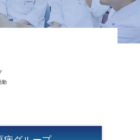
グ
活動
原病グループ