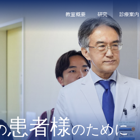
教室概要
研究
診療案内
患者様
患者
は目に見えない
トランナーを目指す
トランナーを目指す