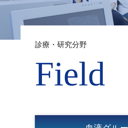
診療・研究分野
Field
血液グル