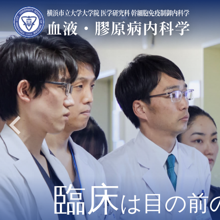
臨床
臨床
研究
研究
臨床
研究
教育
と
世界のフロン
世界のフロン