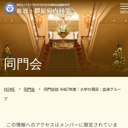
ME
同門会
HOME
同門会
同門会誌 令和7年度｜大学の現況：血液グルー
プ
この情報へのアクセスはメンバーに限定されていま