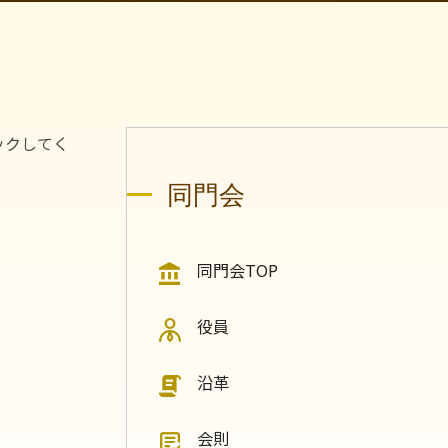
ックしてく
同門会
同門会TOP
役員
沿革
会則