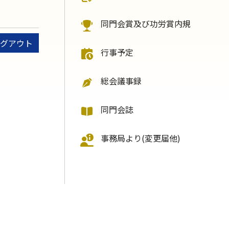
同門会賞及び功労賞内規
グアウト
行事予定
総会議事録
同門会誌
事務局より(変更届他)