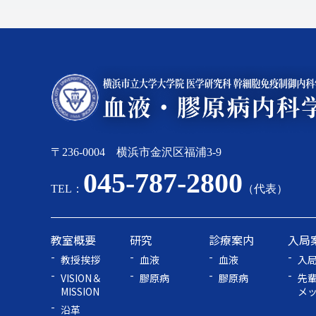
〒236-0004 横浜市金沢区福浦3-9
045-787-2800
TEL：
（代表）
教室概要
研究
診療案内
入局
教授挨拶
血液
血液
入
VISION＆
膠原病
膠原病
先
MISSION
メ
沿革