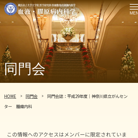
ME
同門会
HOME
同門会
同門会誌：平成29年度｜神奈川県立がんセン
ター 腫瘍内科
この情報へのアクセスはメンバーに限定されていま