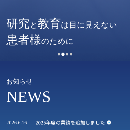
臨床
研究
教育
と
は目に見えない
臨床
臨床
研究
研究
患者様
患者様
のために
世界のフロントランナーを目指す
世界のフロントランナーを目指す
お知らせ
NEWS
2025年度の業績を追加しました
2026.6.16