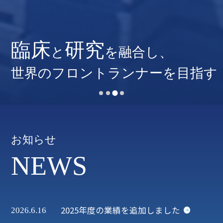
臨床
研究
教育
臨床
臨床
研究
研究
と
を融合し、
患者様
患者様
世界のフロントランナーを目指す
世界のフロントランナーを目指す
お知らせ
NEWS
2025年度の業績を追加しました
2026.6.16